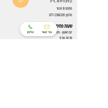
בן ציון גליס 30 ,פ"ת
מתחם B סנטר
טלפון:
077-2306328
שעות פתיחה
צור קשר
טלפון
יום ראשון - חמישי:
9:30-18:30
יום שישי :9:30-12:30
יום שבת: סגור
המוצרים שלנו
תנאי שימוש
מטבחים
החזרת מוצרים
מטבח אקריל
משלוחים
מטבח נאנו
אמצעי תשלום
מטבחי צביעה בתנור
שאלות ותשובות
ארונות אמבטיה
צור קשר
ארונות אמבטיה כפריים
​הצהרת נגישות
הצהרת נגישות עסק