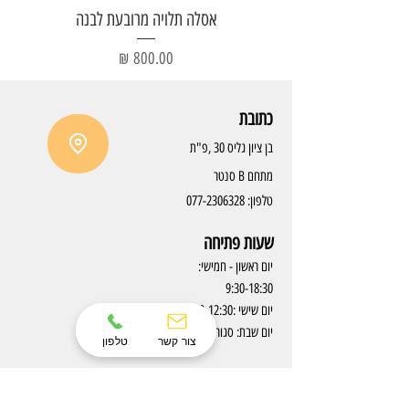
אסלה תלויה מרובעת לבנה
מחיר
כתובת
בן ציון גליס 30 ,פ"ת
מתחם B סנטר
טלפון:
077-2306328
שעות פתיחה
יום ראשון - חמישי:
9:30-18:30
יום שישי :9:30-12:30
יום שבת: סגור
צור קשר
טלפון
המוצרים שלנו
תנאי שימוש
מטבחים
החזרת מוצרים