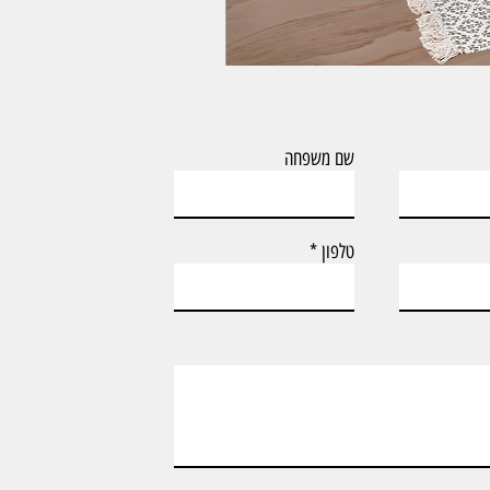
ארון אמבטיה עם כיור וארון צף דגם טד
שם משפחה
טלפון