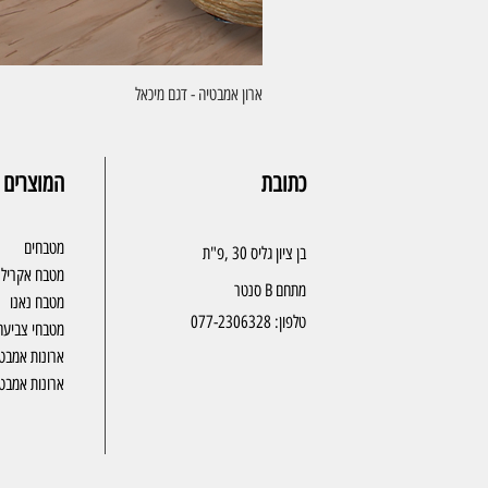
ארון אמבטיה - דגם מיכאל
כתובת
המוצרים 
מטבחים
בן ציון גליס 30 ,פ"ת
מטבח אקריל
מתחם B סנטר
מטבח נאנו
טלפון:
077-2306328
מטבחי צביעה
ארונות אמבט
ארונות אמבטי