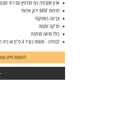
ארון אמבטיה גוף סנדוויץ עם כיור מובנ
חזיתות MDF ירוק איכותי
צביעה באפוקסי
טריקה שקטה
כולל מראה מרחפת
לבחירה - משטח בוצ'ר 4 ס"מ או כיור חרס אינטגרלי
להזמנות חייגו עכשיו 7823604
-