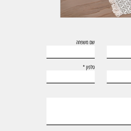
ארון אמבטיה עם כיור וארון צף דגם טד
שם משפחה
טלפון