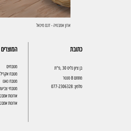
ארון אמבטיה - דגם מיכאל
כתובת
המוצרים 
מטבחים
בן ציון גליס 30 ,פ"ת
מטבח אקריל
מתחם B סנטר
מטבח נאנו
טלפון:
077-2306328
מטבחי צביעה
ארונות אמבט
ארונות אמבטי