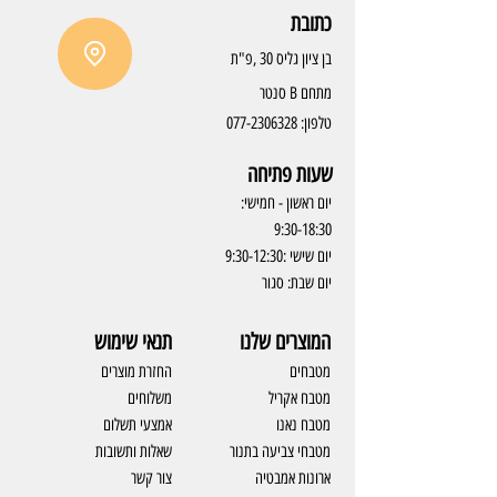
כתובת
בן ציון גליס 30 ,פ"ת
מתחם B סנטר
טלפון:
077-2306328
שעות פתיחה
יום ראשון - חמישי:
9:30-18:30
יום שישי :9:30-12:30
יום שבת: סגור
המוצרים שלנו
תנאי שימוש
מטבחים
החזרת מוצרים
מטבח אקריל
משלוחים
מטבח נאנו
אמצעי תשלום
מטבחי צביעה בתנור
שאלות ותשובות
ארונות אמבטיה
צור קשר