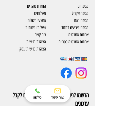
מטבחים
החזרת מוצרים
מטבח אקריל
משלוחים
מטבח נאנו
אמצעי תשלום
מטבחי צביעה בתנור
שאלות ותשובות
ארונות אמבטיה
צור קשר
ארונות אמבטיה כפריים
​הצהרת נגישות
הצהרת נגישות עסק
הרשמו לניוזלטר שלנו ותהיו הראשונים לקבל
צור קשר
טלפון
עדכונים
הצטרפו עכשיו לניוזלטר של Eterno והיו הראשונים
לקבל עדכונים על מוצרים חדשים ומבצעים אטרקטיבים.