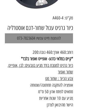
מק"ט: A460-4
כיור גרניט עגול שחור-דגם אוסטרליה
להזמנות חייגו עכשיו 073-7823604
רוחב:460 אורך:460 גובה:200
*קיים במלאי כרגע- אופייט ואפור בלבד*
כיור גרניט למטבח בודד מגיע בצבעים: לבן ,אופייט,
שחור ואפור
צבע הכיור : שחור מט
אופציה להתקנה תחתונה/שטוחה
מתאים לפתח ארון 50 ס"מ
מגיע עם 10 שנות אחריות
הישר מהיבואן לצרכן