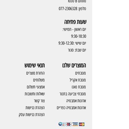
מתחם B סנטר
טלפון:
077-2306328
שעות פתיחה
יום ראשון - חמישי:
9:30-18:30
יום שישי :9:30-12:30
יום שבת: סגור
המוצרים שלנו
תנאי שימוש
מטבחים
החזרת מוצרים
מטבח אקריל
משלוחים
מטבח נאנו
אמצעי תשלום
מטבחי צביעה בתנור
שאלות ותשובות
ארונות אמבטיה
צור קשר
ארונות אמבטיה כפריים
​הצהרת נגישות
הצהרת נגישות עסק