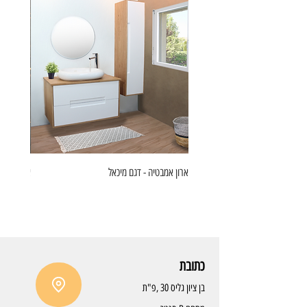
ארון אמבטיה - דגם מיכאל
ארון אמבט
כתובת
בן ציון גליס 30 ,פ"ת