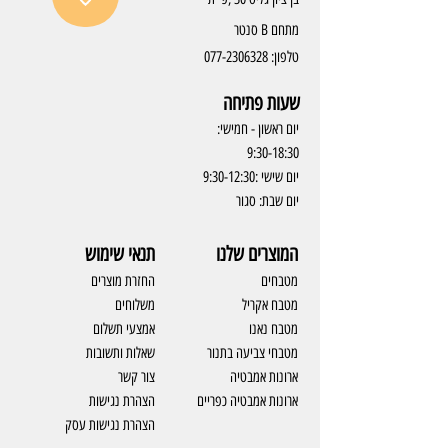
מתחם B סנטר
טלפון:
077-2306328
שעות פתיחה
יום ראשון - חמישי:
9:30-18:30
יום שישי :9:30-12:30
יום שבת: סגור
המוצרים שלנו
תנאי שימוש
מטבחים
החזרת מוצרים
מטבח אקריל
משלוחים
מטבח נאנו
אמצעי תשלום
מטבחי צביעה בתנור
שאלות ותשובות
ארונות אמבטיה
צור קשר
ארונות אמבטיה כפריים
​הצהרת נגישות
הצהרת נגישות עסק