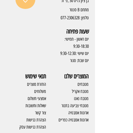
בן ציון גליס 30 ,פ"ת
מתחם B סנטר
טלפון:
077-2306328
שעות פתיחה
יום ראשון - חמישי:
9:30-18:30
יום שישי :9:30-12:30
יום שבת: סגור
המוצרים שלנו
תנאי שימוש
מטבחים
החזרת מוצרים
מטבח אקריל
משלוחים
מטבח נאנו
אמצעי תשלום
מטבחי צביעה בתנור
שאלות ותשובות
ארונות אמבטיה
צור קשר
ארונות אמבטיה כפריים
​הצהרת נגישות
הצהרת נגישות עסק