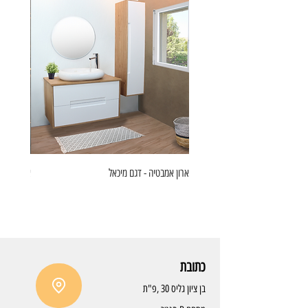
ארון אמבטיה - דגם מיכאל
ארון אמבט
כתובת
בן ציון גליס 30 ,פ"ת