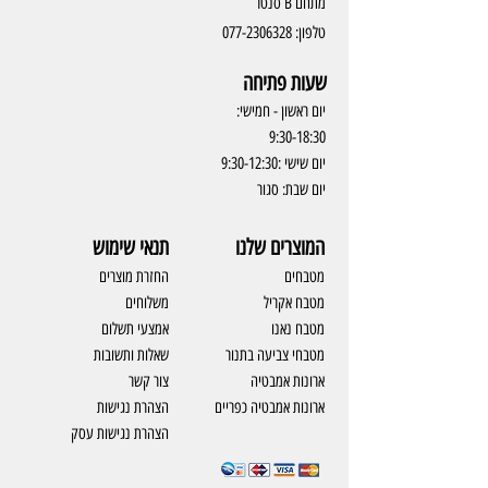
מתחם B סנטר
טלפון:
077-2306328
שעות פתיחה
יום ראשון - חמישי:
9:30-18:30
יום שישי :9:30-12:30
יום שבת: סגור
המוצרים שלנו
תנאי שימוש
מטבחים
החזרת מוצרים
מטבח אקריל
משלוחים
מטבח נאנו
אמצעי תשלום
מטבחי צביעה בתנור
שאלות ותשובות
ארונות אמבטיה
צור קשר
ארונות אמבטיה כפריים
​הצהרת נגישות
הצהרת נגישות עסק