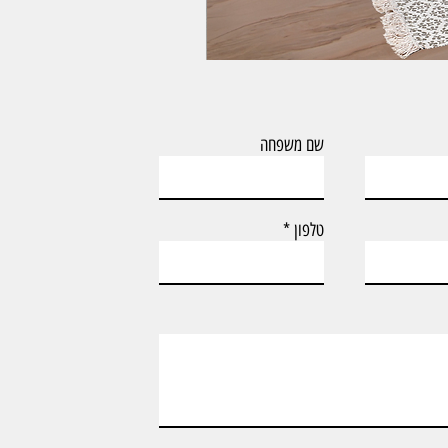
ארון אמבטיה עם כיור וארון צף דגם טד
שם משפחה
טלפון