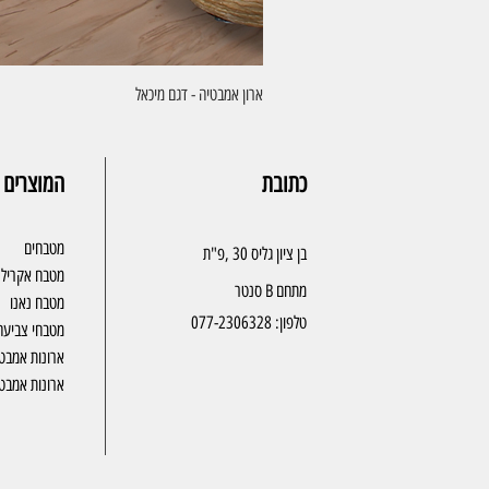
ארון אמבטיה - דגם מיכאל
כתובת
המוצרים 
מטבחים
בן ציון גליס 30 ,פ"ת
מטבח אקריל
מתחם B סנטר
מטבח נאנו
טלפון:
077-2306328
מטבחי צביעה
ארונות אמבט
ארונות אמבטי