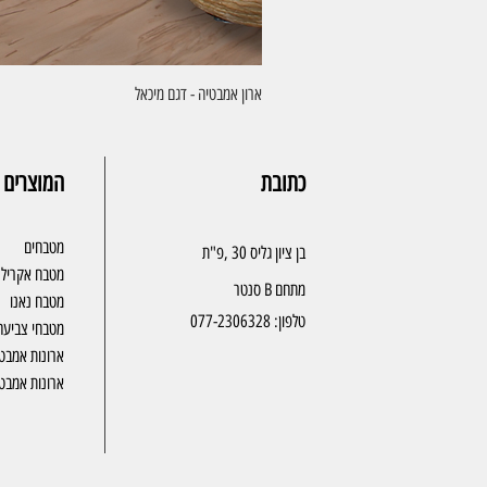
ארון אמבטיה - דגם מיכאל
כתובת
המוצרים 
מטבחים
בן ציון גליס 30 ,פ"ת
מטבח אקריל
מתחם B סנטר
מטבח נאנו
טלפון:
077-2306328
מטבחי צביעה
ארונות אמבט
ארונות אמבטי