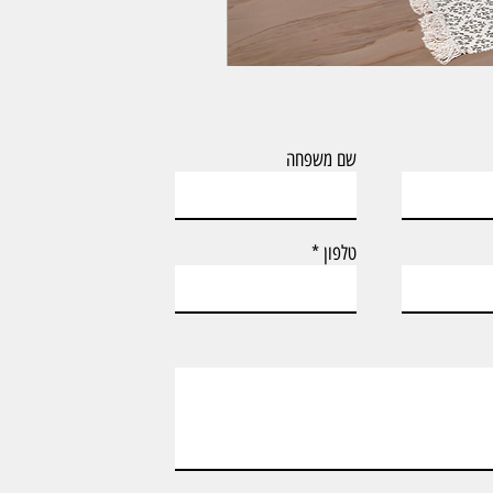
ארון אמבטיה עם כיור וארון צף דגם טד
שם משפחה
טלפון