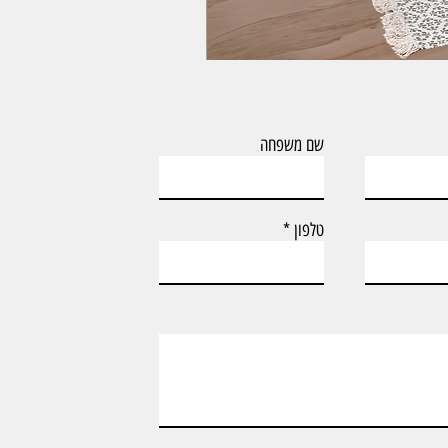
ארון אמבטיה עם כיור וארון צף דגם טד
שם משפחה
טלפון