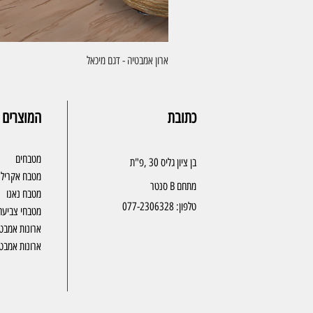
ארון אמבטיה - דגם מיכאל
כתובת
המוצרים 
מטבחים
בן ציון גליס 30 ,פ"ת
מטבח אקריל
מתחם B סנטר
מטבח נאנו
טלפון:
077-2306328
מטבחי צביעה
ארונות אמבט
ארונות אמבטי