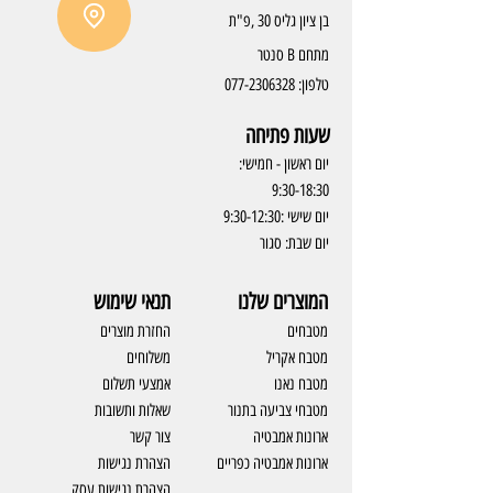
בן ציון גליס 30 ,פ"ת
מתחם B סנטר
טלפון:
077-2306328
שעות פתיחה
יום ראשון - חמישי:
9:30-18:30
יום שישי :9:30-12:30
יום שבת: סגור
המוצרים שלנו
תנאי שימוש
מטבחים
החזרת מוצרים
מטבח אקריל
משלוחים
מטבח נאנו
אמצעי תשלום
מטבחי צביעה בתנור
שאלות ותשובות
ארונות אמבטיה
צור קשר
ארונות אמבטיה כפריים
​הצהרת נגישות
הצהרת נגישות עסק