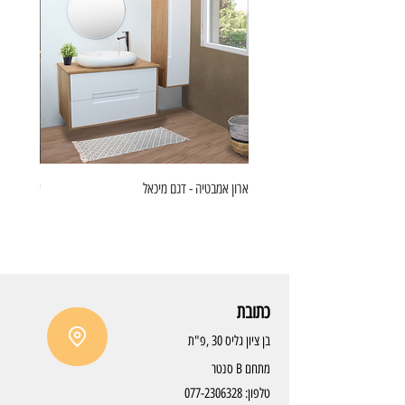
ארון אמבטיה - דגם מיכאל
ארון אמבט
כתובת
בן ציון גליס 30 ,פ"ת
מתחם B סנטר
טלפון:
077-2306328