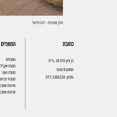
ארון אמבטיה - דגם מיכאל
כתובת
המוצרים 
מטבחים
בן ציון גליס 30 ,פ"ת
מטבח אקריל
מתחם B סנטר
מטבח נאנו
טלפון:
077-2306328
מטבחי צביעה
ארונות אמבט
ארונות אמבטי