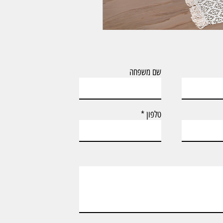
ארון אמבטיה עם כיור וארון צף דגם טד
שם משפחה
טלפון