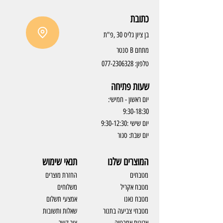
כתובת
בן ציון גליס 30 ,פ"ת
מתחם B סנטר
טלפון:
077-2306328
שעות פתיחה
יום ראשון - חמישי:
9:30-18:30
יום שישי :9:30-12:30
יום שבת: סגור
המוצרים שלנו
תנאי שימוש
מטבחים
החזרת מוצרים
מטבח אקריל
משלוחים
מטבח נאנו
אמצעי תשלום
מטבחי צביעה בתנור
שאלות ותשובות
ארונות אמבטיה
צור קשר