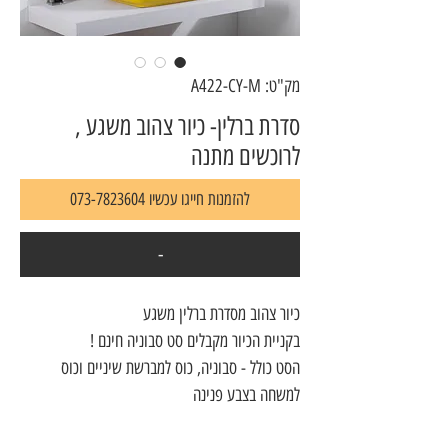
מק"ט: A422-CY-M
סדרת ברלין- כיור צהוב משגע ,
לרוכשים מתנה
להזמנות חייגו עכשיו 073-7823604
-
כיור צהוב מסדרת ברלין משגע
בקניית הכיור מקבלים סט סבוניה חינם !
הסט כולל - סבוניה, כוס למברשת שיניים וכוס
למשחה בצבע פנינה