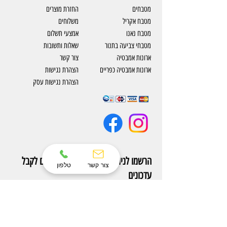
מטבחים
החזרת מוצרים
מטבח אקריל
משלוחים
מטבח נאנו
אמצעי תשלום
מטבחי צביעה בתנור
שאלות ותשובות
ארונות אמבטיה
צור קשר
ארונות אמבטיה כפריים
​הצהרת נגישות
הצהרת נגישות עסק
הרשמו לניוזלטר שלנו ותהיו הראשונים לקבל
צור קשר
טלפון
עדכונים
הצטרפו עכשיו לניוזלטר של Eterno והיו הראשונים
לקבל עדכונים על מוצרים חדשים ומבצעים אטרקטיבים.