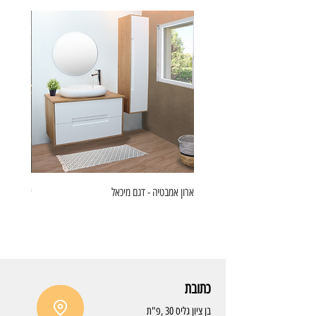
ארון אמבטיה - דגם מיכאל
ארון אמבט
כתובת
בן ציון גליס 30 ,פ"ת