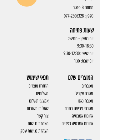
מתחם B סנטר
טלפון:
077-2306328
שעות פתיחה
יום ראשון - חמישי:
9:30-18:30
יום שישי :9:30-12:30
יום שבת: סגור
המוצרים שלנו
תנאי שימוש
מטבחים
החזרת מוצרים
מטבח אקריל
משלוחים
מטבח נאנו
אמצעי תשלום
מטבחי צביעה בתנור
שאלות ותשובות
ארונות אמבטיה
צור קשר
ארונות אמבטיה כפריים
​הצהרת נגישות
הצהרת נגישות עסק