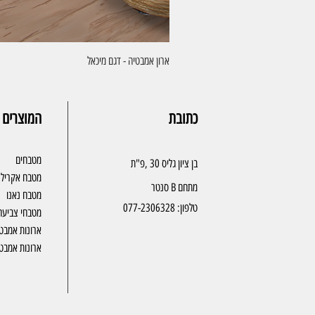
ארון אמבטיה - דגם מיכאל
כתובת
המוצרים 
מטבחים
בן ציון גליס 30 ,פ"ת
מטבח אקריל
מתחם B סנטר
מטבח נאנו
טלפון:
077-2306328
מטבחי צביעה
ארונות אמבט
ארונות אמבטי