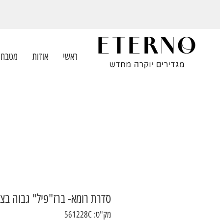
ראשי
אודות
מטבחי
סדרת רומא- ברז"פיל" גבוה בצ
מק"ט: 561228C