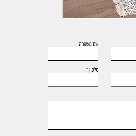
ארון אמבטיה עם כיור וארון צף דגם טד
שם משפחה
טלפון