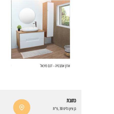
ארון אמבטיה - דגם מיכאל
ארון אמבט
כתובת
בן ציון גליס 30 ,פ"ת