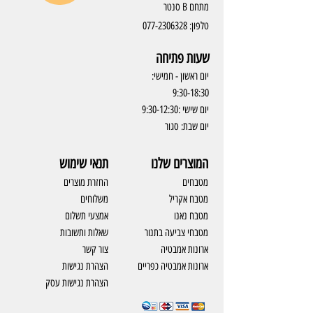
מתחם B סנטר
טלפון:
077-2306328
שעות פתיחה
יום ראשון - חמישי:
9:30-18:30
יום שישי :9:30-12:30
יום שבת: סגור
המוצרים שלנו
תנאי שימוש
מטבחים
החזרת מוצרים
מטבח אקריל
משלוחים
מטבח נאנו
אמצעי תשלום
מטבחי צביעה בתנור
שאלות ותשובות
ארונות אמבטיה
צור קשר
ארונות אמבטיה כפריים
​הצהרת נגישות
הצהרת נגישות עסק