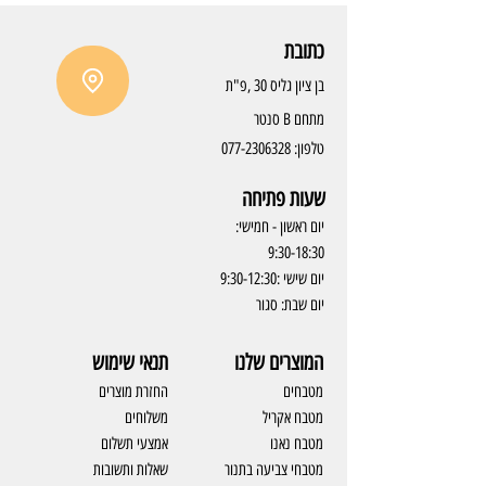
כתובת
בן ציון גליס 30 ,פ"ת
מתחם B סנטר
טלפון:
077-2306328
שעות פתיחה
יום ראשון - חמישי:
9:30-18:30
יום שישי :9:30-12:30
יום שבת: סגור
המוצרים שלנו
תנאי שימוש
מטבחים
החזרת מוצרים
מטבח אקריל
משלוחים
מטבח נאנו
אמצעי תשלום
מטבחי צביעה בתנור
שאלות ותשובות