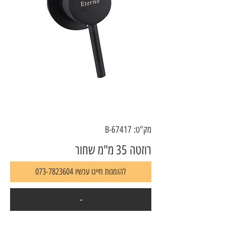
מק"ט: 67417-B
רוזטה 35 מ"מ שחור
להזמנות חייגו עכשיו 073-7823604
-