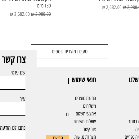
130 ס"מ
ר רגיל
מחיר מבצע
מחיר רגיל
מחיר מבצע
טעינת מוצרים נוספים
צרו קשר
שם פרטי
שלנו
תנאי שימוש
הרשמו לניוזלטר שלנו ותהיו
הראשונים לקבל עדכונים
החזרת מוצרים
עיר
משלוחים
הצטרפו עכשיו לניוזלטר של Eterno והיו
אמצעי תשלום
הראשונים לקבל עדכונים על מוצרים חדשים
 בתנור
שאלות ותשובות
ומבצעים אטרקטיבים.
כתבו לנו הודעה
יה
צור קשר
ה כפריים
​הצהרת נגישות
הרשם