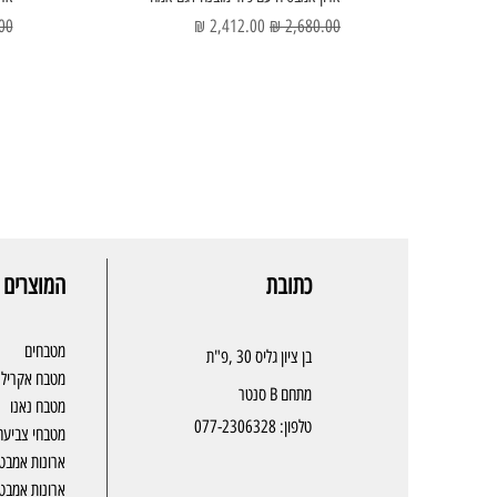
מחיר רגיל
מחיר מבצע
מחי
כתובת
המוצרים 
מטבחים
בן ציון גליס 30 ,פ"ת
מטבח אקריל
מתחם B סנטר
מטבח נאנו
טלפון:
077-2306328
מטבחי צביעה
ארונות אמבט
ארונות אמבטי