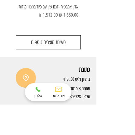
ארון אמבטיה -דגם שון עם כיור במגוון מידות
מחיר רגיל
מחיר מבצע
טעינת מוצרים נוספים
כתובת
בן ציון גליס 30 ,פ"ת
מתחם B סנטר
צור קשר
טלפון
טלפון:
077-2306328
שעות פתיחה
יום ראשון - חמישי:
9:30-18:30
יום שישי :9:30-12:30